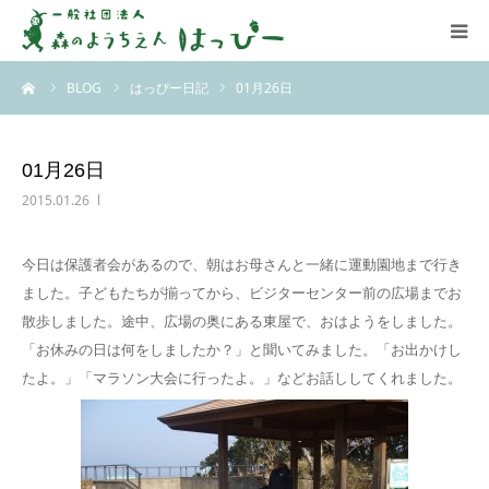
ーム
BLOG
はっぴー日記
01月26日
はっぴーについて
はっぴーの保育
01月26日
2015.01.26
お知らせ
今日は保護者会があるので、朝はお母さんと一緒に運動園地まで行き
ブログ
ました。子どもたちが揃ってから、ビジターセンター前の広場までお
散歩しました。途中、広場の奥にある東屋で、おはようをしました。
アクセス
「お休みの日は何をしましたか？」と聞いてみました。「お出かけし
たよ。」「マラソン大会に行ったよ。」などお話ししてくれました。