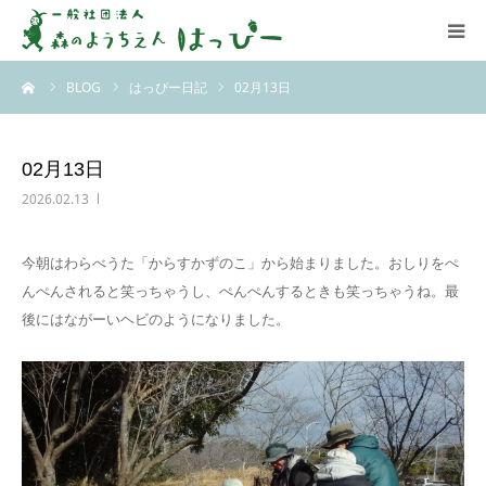
ーム
BLOG
はっぴー日記
02月13日
はっぴーについて
はっぴーの保育
02月13日
2026.02.13
お知らせ
今朝はわらべうた「からすかずのこ」から始まりました。おしりをぺ
ブログ
んぺんされると笑っちゃうし、ぺんぺんするときも笑っちゃうね。最
後にはながーいヘビのようになりました。
アクセス