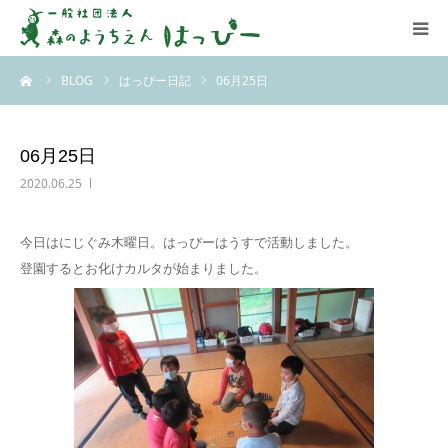
ーム
BLOG
はっぴー日記
06月25日
はっぴーについて
はっぴーの保育
06月25日
2020.06.25
お知らせ
今日はにじぐみ木曜日。はっぴーはうすで活動しました。
ブログ
登園するとお化けカルタが始まりました。
アクセス