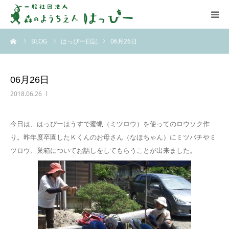
ーム
BLOG
はっぴー日記
06月26日
はっぴーについて
はっぴーの保育
06月26日
2018.06.26
お知らせ
今日は、はっぴーはうすで蜜蝋（ミツロウ）を使ってのロウソク作
ブログ
り。昨年度卒園したＫくんのお母さん（なほちゃん）にミツバチやミ
ツロウ、巣箱についてお話しをしてもらうことが出来ました。
アクセス