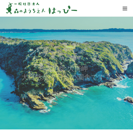
はっぴーについて
はっぴーの保育
お知らせ
南房総 大房岬
ブログ
大自然が僕たちの園舎です。
アクセス