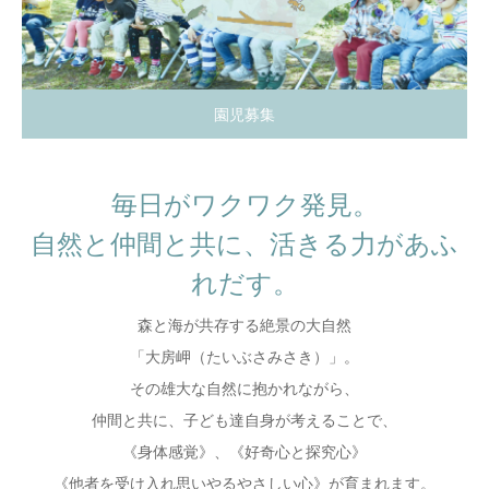
園児募集
毎日がワクワク発見。
自然と仲間と共に、活きる力があふ
れだす。
森と海が共存する絶景の大自然
「大房岬（たいぶさみさき）」。
その雄大な自然に抱かれながら、
仲間と共に、子ども達自身が考えることで、
《身体感覚》、《好奇心と探究心》
《他者を受け入れ思いやるやさしい心》が育まれます。