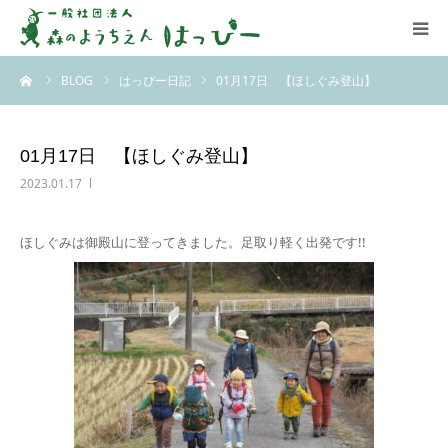
ーム
BLOG
はっぴー日記
01月17日 【ほしぐみ登山】
はっぴーについて
はっぴーの保育
01月17日 【ほしぐみ登山】
2023.01.17
お知らせ
ほしぐみは御殿山に登ってきました。足取り軽く出発です!!
ブログ
アクセス