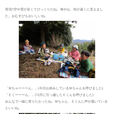
登頂!!空や雲が近くてびっくりだね。海や山、街が遠くに見えまし
た。おむすびもおいしいね。
「Ｍちゃーーーん。」(今日お休みしているＭちゃんを呼びました)
「Ｅくーーーん。」(12月に引っ越したＥくんを呼びました)
みんなで一緒に登りたかったね。Ｍちゃん、Ｅくんに声が届いている
といいね。