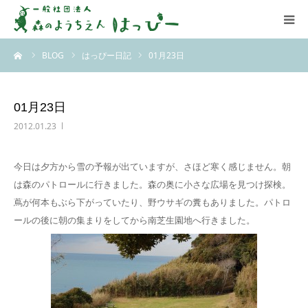
ーム
BLOG
はっぴー日記
01月23日
はっぴーについて
はっぴーの保育
01月23日
2012.01.23
お知らせ
今日は夕方から雪の予報が出ていますが、さほど寒く感じません。朝
ブログ
は森のパトロールに行きました。森の奥に小さな広場を見つけ探検。
蔦が何本もぶら下がっていたり、野ウサギの糞もありました。パトロ
アクセス
ールの後に朝の集まりをしてから南芝生園地へ行きました。