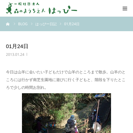
ーム
BLOG
はっぴー日記
01月24日
はっぴーについて
はっぴーの保育
01月24日
2013.01.24
お知らせ
今日は山羊に会いたい子どもだけで山羊のところまで散歩。山羊のと
ブログ
ころには行かず南芝生園地に遊びに行く子どもと、階段を下りたとこ
ろで少しの時間お別れ。
アクセス