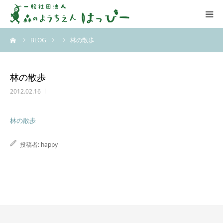
ーム
BLOG
林の散歩
はっぴーについて
はっぴーの保育
林の散歩
2012.02.16
お知らせ
林の散歩
ブログ
投稿者:
happy
アクセス