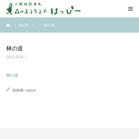
ーム
BLOG
林の道
はっぴーについて
はっぴーの保育
林の道
2012.03.8
お知らせ
林の道
ブログ
投稿者:
sayuri
アクセス