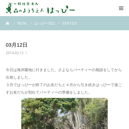
ーム
BLOG
はっぴー日記
03月12日
はっぴーについて
はっぴーの保育
03月12日
2014.03.12
お知らせ
今日は海岸園地に行きました。さよならパーティーの相談をしてから
ブログ
出発しました。
３月ではっぴーが終了のお友だちと４月から引き続きはっぴーで過ご
アクセス
すお友だちが別れてパーティーの準備をしました。