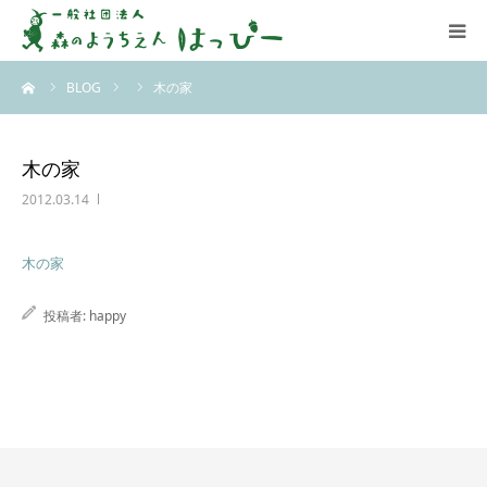
ーム
BLOG
木の家
はっぴーについて
はっぴーの保育
木の家
2012.03.14
お知らせ
木の家
ブログ
投稿者:
happy
アクセス