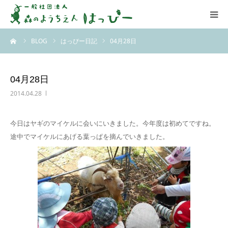
ーム
BLOG
はっぴー日記
04月28日
はっぴーについて
はっぴーの保育
04月28日
2014.04.28
お知らせ
今日はヤギのマイケルに会いにいきました。今年度は初めてですね。
ブログ
途中でマイケルにあげる葉っぱを摘んでいきました。
アクセス