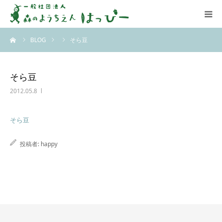
ーム
BLOG
そら豆
はっぴーについて
はっぴーの保育
そら豆
2012.05.8
お知らせ
そら豆
ブログ
投稿者:
happy
アクセス