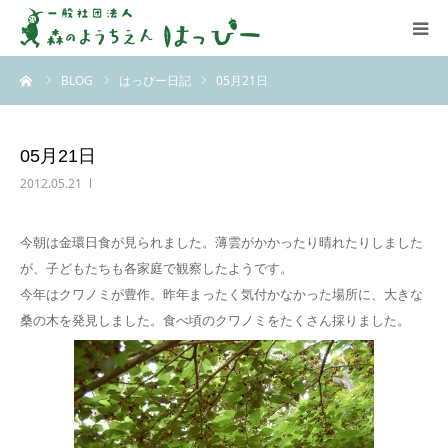
ーム
BLOG
はっぴー日記
05月21日
はっぴーについて
はっぴーの保育
05月21日
2012.05.21
お知らせ
今朝は金環日食が見られました。薄雲がかかったり晴れたりしました
ブログ
が、子どもたちも各家庭で観察したようです。
今年はクワノミが豊作。昨年まったく気付かなかった場所に、大きな
アクセス
桑の木を発見しました。食べ頃のクワノミをたくさん採りました。