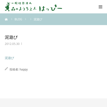
ーム
BLOG
泥遊び
はっぴーについて
はっぴーの保育
泥遊び
2012.05.30
お知らせ
泥遊び
ブログ
投稿者:
happy
アクセス