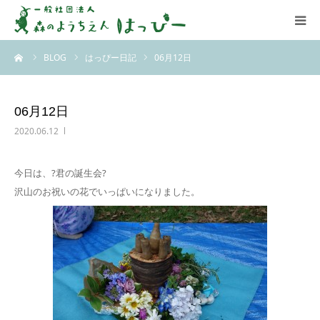
ーム
BLOG
はっぴー日記
06月12日
はっぴーについて
はっぴーの保育
06月12日
2020.06.12
お知らせ
今日は、?君の誕生会?
ブログ
沢山のお祝いの花でいっぱいになりました。
アクセス