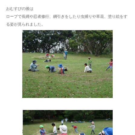
おむすびの後は
ロープで長縄や忍者修行、綱引きをしたり虫捕りや草花、塗り絵をす
る姿が見られました。