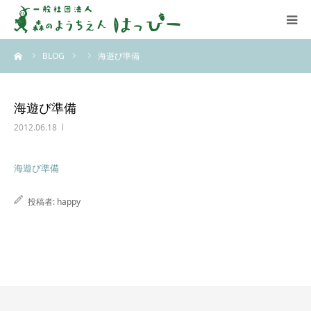
ーム
BLOG
海遊び準備
はっぴーについて
はっぴーの保育
海遊び準備
2012.06.18
お知らせ
海遊び準備
ブログ
投稿者:
happy
アクセス