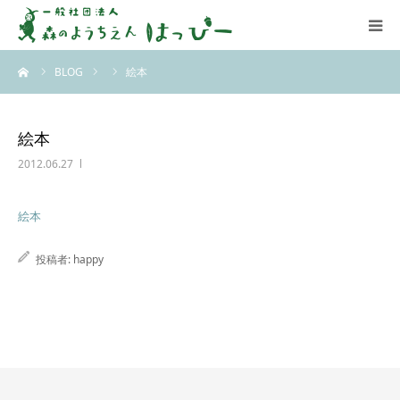
ーム
BLOG
絵本
はっぴーについて
はっぴーの保育
絵本
2012.06.27
お知らせ
絵本
ブログ
投稿者:
happy
アクセス