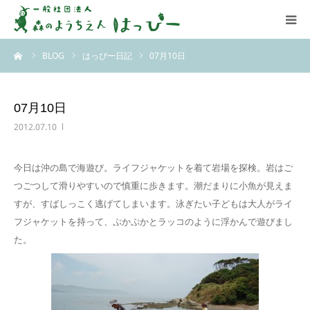
ーム
BLOG
はっぴー日記
07月10日
はっぴーについて
はっぴーの保育
07月10日
2012.07.10
お知らせ
今日は沖の島で海遊び。ライフジャケットを着て岩場を探検。岩はご
ブログ
つごつして滑りやすいので慎重に歩きます。潮だまりに小魚が見えま
すが、すばしっこく逃げてしまいます。泳ぎたい子どもは大人がライ
アクセス
フジャケットを持って、ぷかぷかとラッコのように浮かんで遊びまし
た。