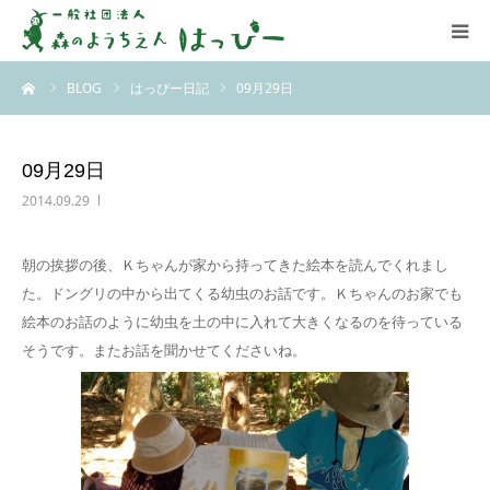
ーム
BLOG
はっぴー日記
09月29日
はっぴーについて
はっぴーの保育
09月29日
2014.09.29
お知らせ
朝の挨拶の後、Ｋちゃんが家から持ってきた絵本を読んでくれまし
ブログ
た。ドングリの中から出てくる幼虫のお話です。Ｋちゃんのお家でも
絵本のお話のように幼虫を土の中に入れて大きくなるのを待っている
アクセス
そうです。またお話を聞かせてくださいね。