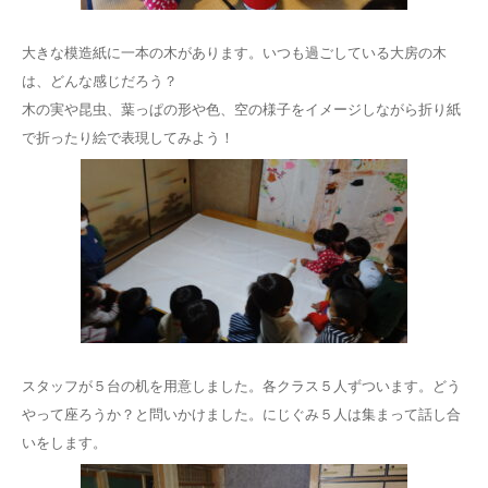
大きな模造紙に一本の木があります。いつも過ごしている大房の木
は、どんな感じだろう？
木の実や昆虫、葉っぱの形や色、空の様子をイメージしながら折り紙
で折ったり絵で表現してみよう！
スタッフが５台の机を用意しました。各クラス５人ずついます。どう
やって座ろうか？と問いかけました。にじぐみ５人は集まって話し合
いをします。