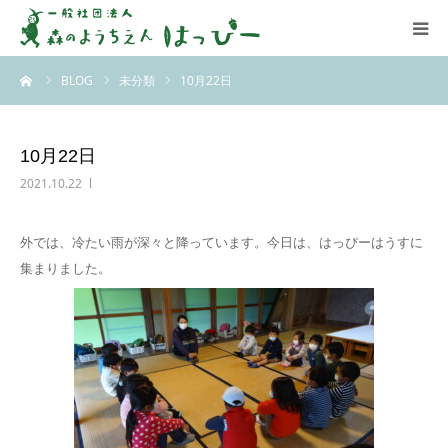
ーム
BLOG
未分類
10月22日
はっぴーについて
はっぴーの保育
10月22日
2021.10.22
お知らせ
外では、冷たい雨が深々と降っています。今日は、はっぴーはうすに
ブログ
集まりました。
アクセス