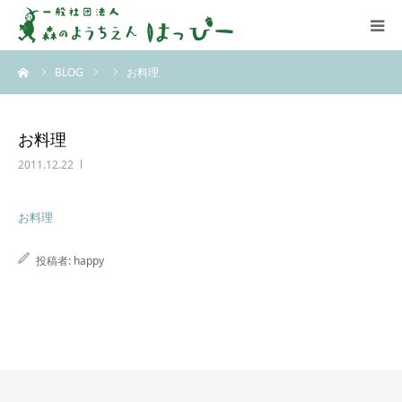
ーム
BLOG
お料理
はっぴーについて
はっぴーの保育
お料理
2011.12.22
お知らせ
お料理
ブログ
投稿者:
happy
アクセス