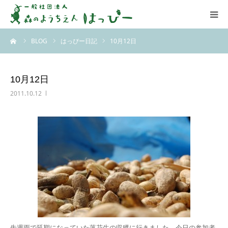
ーム
BLOG
はっぴー日記
10月12日
はっぴーについて
はっぴーの保育
10月12日
2011.10.12
お知らせ
ブログ
アクセス
先週雨で延期になっていた落花生の収穫に行きました。今日の参加者