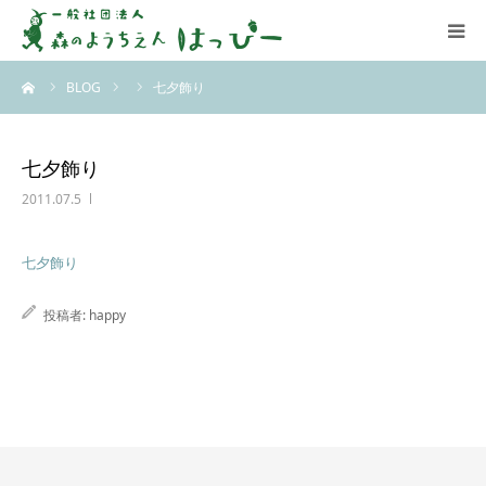
ーム
BLOG
七夕飾り
はっぴーについて
はっぴーの保育
七夕飾り
2011.07.5
お知らせ
七夕飾り
ブログ
投稿者:
happy
アクセス