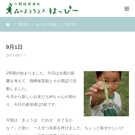
ーム
BLOG
はっぴー日記
9月1日
はっぴーについて
はっぴーの保育
9月1日
2011.09.1
お知らせ
2学期が始まりました。今日は台風の影
ブログ
響を考えて、西岬体育館とその周辺で活
動しました。
アクセス
今月から新しいお友だちMちゃんが加わ
り、今日の参加者は5名です。
今朝は「きょうは だれが きてるか
な？」と歌い、一人ずつ名前を呼びました。ちょっと恥ずかしいけ