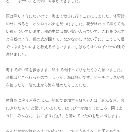
ど、「はーい」と元気に返事ができました。
雨は降りそうにないので、海まで散歩に行くことにしました。体育館
の外に出ると、オシロイバナを見つけました。花が終わって黒くて丸
い種がついています。種の中には白い実が入っていて、これをつぶす
と白粉のよう。種の皮が固くて、なかなかむけない子に、こうして足
でつぶすといいよと教える子もいます。しばらくオシロイバナの種で
遊びました。
海まで細い道を歩きます。途中で松ぼっくりをたくさん拾いました。
台風はどこへ行ったのでしょうか。海は静かです。ビーチグラスや貝
を拾ったり、岩の上から海を眺めたりしました。
体育館に戻りお昼ごはん。初めて参加するMちゃんは「みんなお、お
にぎりだぁ?」と驚いていました。はっぴーが始まったころ、同じよ
うに「みんなお、おにぎりだぁ?」と驚いていたのを思い出します。
みんなが食べ終わるまでのあいだ、ごちそうさまをした子どもたち