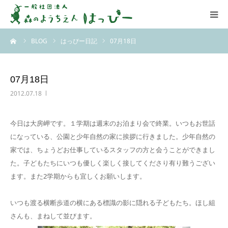
ーム
BLOG
はっぴー日記
07月18日
はっぴーについて
はっぴーの保育
07月18日
2012.07.18
お知らせ
今日は大房岬です。１学期は週末のお泊まり会で終業。いつもお世話
ブログ
になっている、公園と少年自然の家に挨拶に行きました。少年自然の
家では、ちょうどお仕事しているスタッフの方と会うことができまし
アクセス
た。子どもたちにいつも優しく楽しく接してくださり有り難うござい
ます。また2学期からも宜しくお願いします。
いつも渡る横断歩道の横にある標識の影に隠れる子どもたち。ほし組
さんも、まねして並びます。