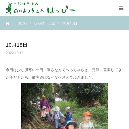
ーム
BLOG
はっぴー日記
10月18日
はっぴーについて
はっぴーの保育
10月18日
2022.10.18
お知らせ
今日は少し肌寒い一日。寒さなんてへっちゃらさ。元気に登園してき
ブログ
た子どもたち。散歩道はなべなべさんで歩きました。
アクセス