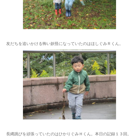
友だちを追いかける怖い妖怪になっていたのはほしぐみＲくん。
長縄跳びを頑張っていたのはひかりぐみＨくん。本日の記録１３回。