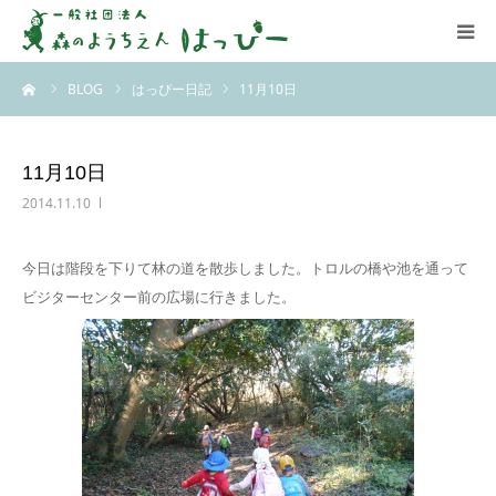
ーム
BLOG
はっぴー日記
11月10日
はっぴーについて
はっぴーの保育
11月10日
2014.11.10
お知らせ
今日は階段を下りて林の道を散歩しました。トロルの橋や池を通って
ブログ
ビジターセンター前の広場に行きました。
アクセス