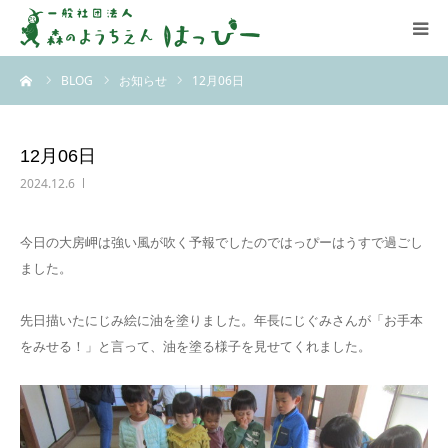
ーム
BLOG
お知らせ
12月06日
はっぴーについて
はっぴーの保育
12月06日
2024.12.6
お知らせ
今日の大房岬は強い風が吹く予報でしたのではっぴーはうすで過ごし
ブログ
ました。
アクセス
先日描いたにじみ絵に油を塗りました。年長にじぐみさんが「お手本
をみせる！」と言って、油を塗る様子を見せてくれました。