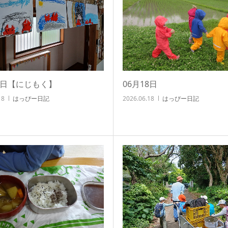
18日【にじもく】
06月18日
18
はっぴー日記
2026.06.18
はっぴー日記