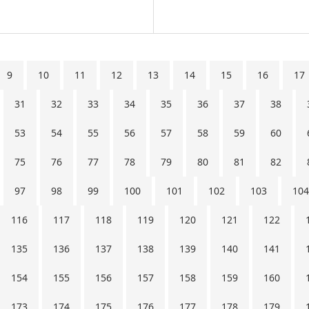
9
10
11
12
13
14
15
16
17
31
32
33
34
35
36
37
38
53
54
55
56
57
58
59
60
75
76
77
78
79
80
81
82
97
98
99
100
101
102
103
104
116
117
118
119
120
121
122
135
136
137
138
139
140
141
154
155
156
157
158
159
160
173
174
175
176
177
178
179