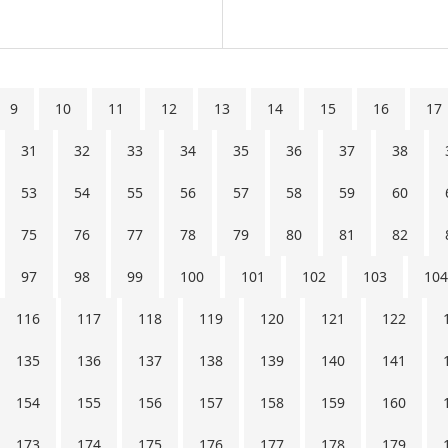
9
10
11
12
13
14
15
16
17
31
32
33
34
35
36
37
38
53
54
55
56
57
58
59
60
75
76
77
78
79
80
81
82
97
98
99
100
101
102
103
104
116
117
118
119
120
121
122
135
136
137
138
139
140
141
154
155
156
157
158
159
160
173
174
175
176
177
178
179